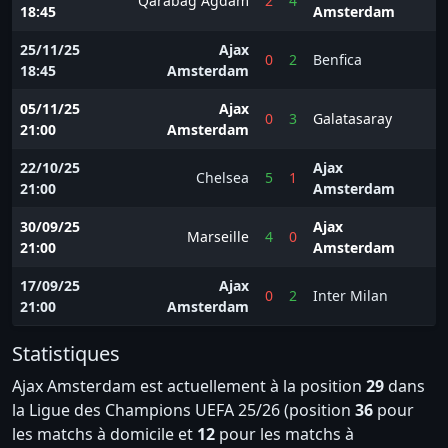
Qarabag Agdam
2
4
18:45
Amsterdam
25/11/25
Ajax
0
2
Benfica
18:45
Amsterdam
05/11/25
Ajax
0
3
Galatasaray
21:00
Amsterdam
22/10/25
Ajax
Chelsea
5
1
21:00
Amsterdam
30/09/25
Ajax
Marseille
4
0
21:00
Amsterdam
17/09/25
Ajax
0
2
Inter Milan
21:00
Amsterdam
Statistiques
Ajax Amsterdam est actuellement à la position
29
dans
la Ligue des Champions UEFA 25/26 (position
36
pour
les matchs à domicile et
12
pour les matchs à