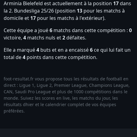
Arminia Bielefeld est actuellement à la position
17
dans
la 2. Bundesliga 25/26 (position
13
pour les matchs à
domicile et
17
pour les matchs à l'extérieur).
Cette équipe a joué
6
matchs dans cette compétition :
0
victoire,
4
matchs nuls et
2
défaites.
Elle a marqué
4
buts et en a encaissé
6
ce qui lui fait un
total de
4
points dans cette compétition.
foot-resultat.fr vous propose tous les résultats de football en
direct : Ligue 1, Ligue 2, Premier League, Champions League,
CAN, Saudi Pro League et plus de 1000 compétitions dans le
monde. Suivez les scores en live, les matchs du jour, les
résultats dhier et le calendrier complet de vos équipes
préférées.