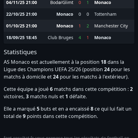
04/11/25 21:00
Bodø/Glimt
0
1
Monaco
22/10/25 21:00
Monaco
0
0
Tottenham
01/10/25 21:00
Monaco
1
2
Manchester City
18/09/25 18:45
Club Bruges
4
1
Monaco
Statistiques
AS Monaco est actuellement à la position
18
dans la
Ligue des Champions UEFA 25/26 (position
24
pour les
matchs à domicile et
24
pour les matchs à l'extérieur).
Cette équipe a joué
6
matchs dans cette compétition :
2
victoires,
3
matchs nuls et
1
défaite.
Elle a marqué
5
buts et en a encaissé
8
ce qui lui fait un
total de
9
points dans cette compétition.
foot-resultat.fr vous propose tous les résultats de football en