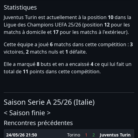
Statistiques
Juventus Turin est actuellement à la position
10
dans la
Ligue des Champions UEFA 25/26 (position
12
pour les
matchs à domicile et
17
pour les matchs à l'extérieur).
Cette équipe a joué
6
matchs dans cette compétition :
3
victoires,
2
matchs nuls et
1
défaite.
Elle a marqué
8
buts et en a encaissé
4
ce qui lui fait un
total de
11
points dans cette compétition.
Saison Serie A 25/26 (Italie)
< Saison finie >
Rencontres précédentes
24/05/26 21:50
Torino
1
2
Juventus Turin