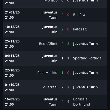
Monaco
0
0
Juventus Turin
21:00
21/01/26
Juventus
2
0
Benfica
21:00
Turin
10/12/25
Juventus
2
0
Pafos FC
21:00
Turin
25/11/25
Bodø/Glimt
2
3
Juventus Turin
21:00
04/11/25
Juventus
1
1
Sporting Portugal
21:00
Turin
22/10/25
Real Madrid
1
0
Juventus Turin
21:00
01/10/25
Villarreal
2
2
Juventus Turin
21:00
16/09/25
Juventus
Borussia
4
4
21:00
Turin
Dortmund