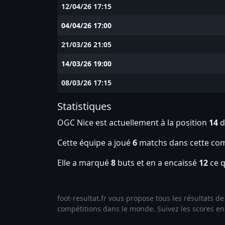
12/04/26 17:15
04/04/26 17:00
21/03/26 21:05
14/03/26 19:00
08/03/26 17:15
Statistiques
OGC Nice est actuellement à la position
14
d
Cette équipe a joué
6
matchs dans cette com
Elle a marqué
8
buts et en a encaissé
12
ce q
foot-resultat.fr vous propose tous les résultats 
compétitions dans le monde. Suivez les scores en l