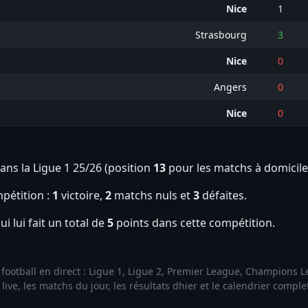
Nice
1
Strasbourg
3
Nice
0
Angers
0
Nice
0
ans la Ligue 1 25/26 (position
13
pour les matchs à domicile
pétition :
1
victoire,
2
matchs nuls et
3
défaites.
ui lui fait un total de
5
points dans cette compétition.
de football en direct : Ligue 1, Ligue 2, Premier League, Champions
ive, les matchs du jour, les résultats dhier et le calendrier compl