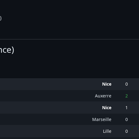
)
nce)
Nice
0
Auxerre
2
Nice
1
Marseille
0
Lille
0