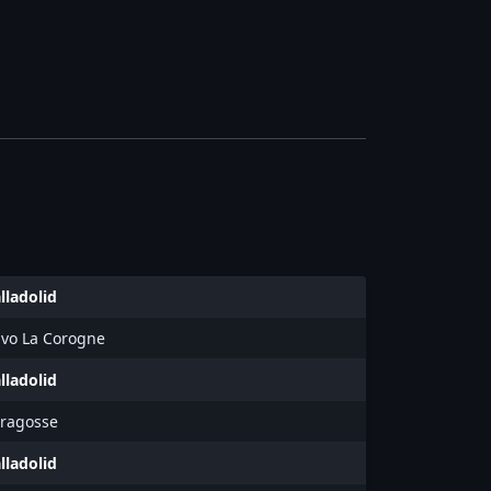
lladolid
ivo La Corogne
lladolid
aragosse
lladolid