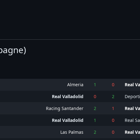
spagne)
Almeria
1
0
Real Va
Real Valladolid
0
2
Deport
Racing Santander
2
1
Real Va
Real Valladolid
1
0
Real S
Las Palmas
2
0
Real Va