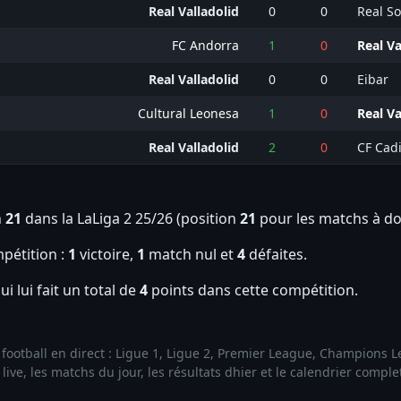
Real Valladolid
0
0
Real S
FC Andorra
1
0
Real Va
Real Valladolid
0
0
Eibar
Cultural Leonesa
1
0
Real Va
Real Valladolid
2
0
CF Cad
n
21
dans la LaLiga 2 25/26 (position
21
pour les matchs à do
pétition :
1
victoire,
1
match nul et
4
défaites.
ui lui fait un total de
4
points dans cette compétition.
de football en direct : Ligue 1, Ligue 2, Premier League, Champions
ive, les matchs du jour, les résultats dhier et le calendrier compl