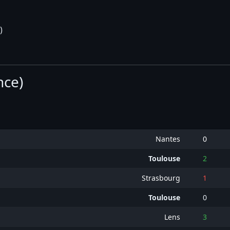
)
nce)
Nantes
0
Toulouse
2
Strasbourg
1
Toulouse
0
Lens
3