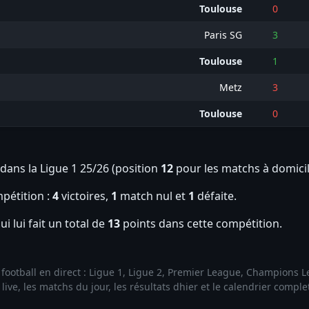
Toulouse
0
Paris SG
3
Toulouse
1
Metz
3
Toulouse
0
dans la Ligue 1 25/26 (position
12
pour les matchs à domici
pétition :
4
victoires,
1
match nul et
1
défaite.
ui lui fait un total de
13
points dans cette compétition.
de football en direct : Ligue 1, Ligue 2, Premier League, Champions
ive, les matchs du jour, les résultats dhier et le calendrier compl