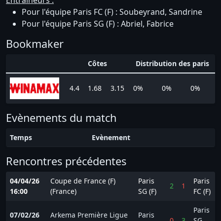
Entraineurs :
Pour l'équipe Paris FC (F) : Soubeyrand, Sandrine
Pour l'équipe Paris SG (F) : Abriel, Fabrice
Bookmaker
Côtes
Distribution des paris
4.4
1.68
3.15
0%
0%
0%
Evènements du match
Temps
Evènement
Rencontres précédentes
04/04/26
Coupe de France (F)
Paris
Paris
2
1
16:00
(France)
SG (F)
FC (F)
Paris
07/02/26
Arkema Première Ligue
Paris
0
3
SG