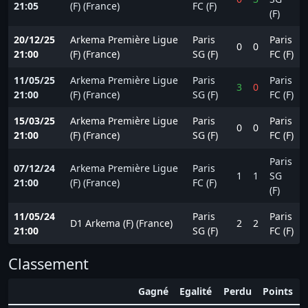
21:05
(F) (France)
FC (F)
(F)
20/12/25
Arkema Première Ligue
Paris
Paris
0
0
21:00
(F) (France)
SG (F)
FC (F)
11/05/25
Arkema Première Ligue
Paris
Paris
3
0
21:00
(F) (France)
SG (F)
FC (F)
15/03/25
Arkema Première Ligue
Paris
Paris
0
0
21:00
(F) (France)
SG (F)
FC (F)
Paris
07/12/24
Arkema Première Ligue
Paris
1
1
SG
21:00
(F) (France)
FC (F)
(F)
11/05/24
Paris
Paris
D1 Arkema (F) (France)
2
2
21:00
SG (F)
FC (F)
Classement
Gagné
Egalité
Perdu
Points