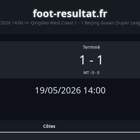
foot-resultat.fr
2026 14:00 => Qingdao West Coast 1 - 1 Beijing Guoan (Super Le
Terminé
1 - 1
MT : 0 - 0
19/05/2026 14:00
Côtes