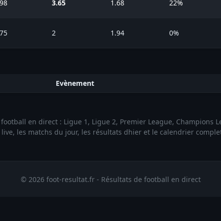
.98
3.65
1.68
22%
.75
2
1.94
0%
Evènement
de football en direct : Ligue 1, Ligue 2, Premier League, Champions
ive, les matchs du jour, les résultats dhier et le calendrier compl
© 2026 foot-resultat.fr - Résultats de football en direct