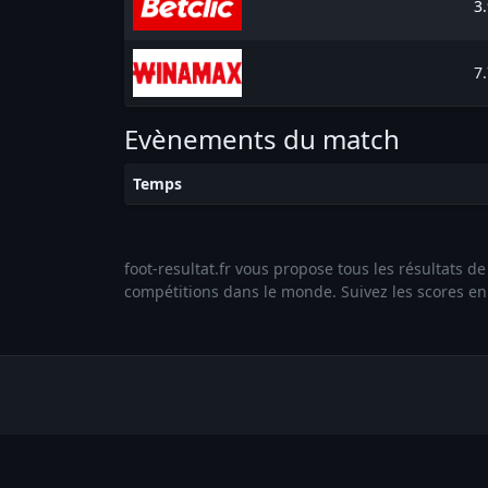
3
7
Evènements du match
Temps
foot-resultat.fr vous propose tous les résultats 
compétitions dans le monde. Suivez les scores en l