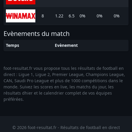
8
1.22
6.5
0%
0%
0%
Evènements du match
Temps
Evènement
foot-resultat.fr vous propose tous les résultats de football en
direct : Ligue 1, Ligue 2, Premier League, Champions League,
CAN, Saudi Pro League et plus de 1000 compétitions dans le
monde. Suivez les scores en live, les matchs du jour, les
résultats dhier et le calendrier complet de vos équipes
préférées.
© 2026 foot-resultat.fr - Résultats de football en direct