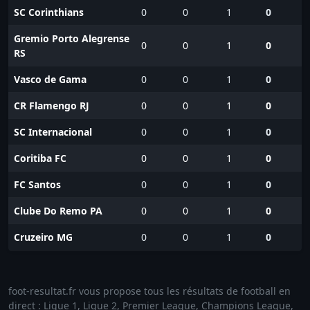
SC Corinthians
0
0
1
0
Gremio Porto Alegrense
0
0
1
0
RS
Vasco de Gama
0
0
1
0
CR Flamengo RJ
0
0
1
0
SC Internacional
0
0
1
0
Coritiba FC
0
0
1
0
FC Santos
0
0
1
0
Clube Do Remo PA
0
0
1
0
Cruzeiro MG
0
0
1
0
foot-resultat.fr vous propose tous les résultats de football en
direct : Ligue 1, Ligue 2, Premier League, Champions League,