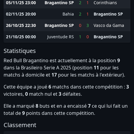
05/11/25 23:00
Bragantino SP
2
1
Corinthians
02/11/25 20:00
Bahia
2
1
Bragantino SP
26/10/25 22:30
Bragantino SP
0
3
Vasco da Gama
21/10/25 00:00
Juventude RS
1
0
Bragantino SP
Statistiques
Red Bull Bragantino est actuellement à la position
9
dans la Brasileiro Serie A 2025 (position
11
pour les
matchs à domicile et
17
pour les matchs à l'extérieur).
Cette équipe a joué
6
matchs dans cette compétition :
3
victoires,
0
match nul et
3
défaites.
Elle a marqué
8
buts et en a encaissé
7
ce qui lui fait un
total de
9
points dans cette compétition.
Classement