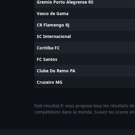
Gremio Porto Alegrense RS
Vasco de Gama
CR Flamengo RJ
SC Internacional
Coritiba FC
FC Santos
Clube Do Remo PA
Cruzeiro MG
foot-resultat.fr vous propose tous les résultats 
compétitions dans le monde. Suivez les scores en l