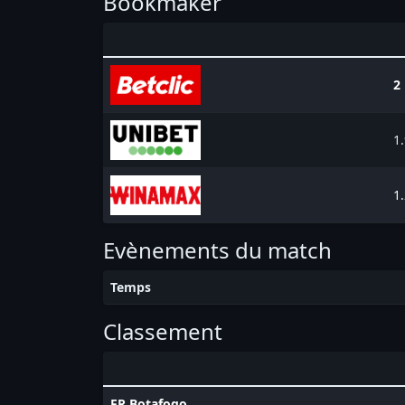
Bookmaker
2
1
1
Evènements du match
Temps
Classement
FR Botafogo