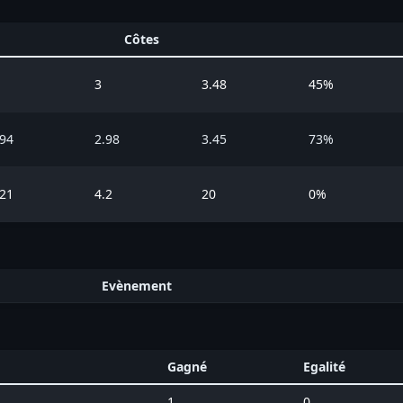
Côtes
3
3.48
45%
.94
2.98
3.45
73%
.21
4.2
20
0%
Evènement
Gagné
Egalité
1
0