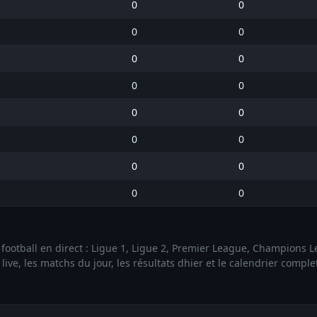
0
0
0
0
0
0
0
0
0
0
0
0
0
0
0
0
de football en direct : Ligue 1, Ligue 2, Premier League, Champions
ive, les matchs du jour, les résultats dhier et le calendrier compl