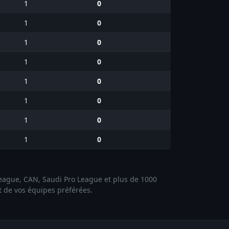
1
0
1
0
1
0
1
0
1
0
1
0
1
0
1
0
 League, CAN, Saudi Pro League et plus de 1000
et de vos équipes préférées.