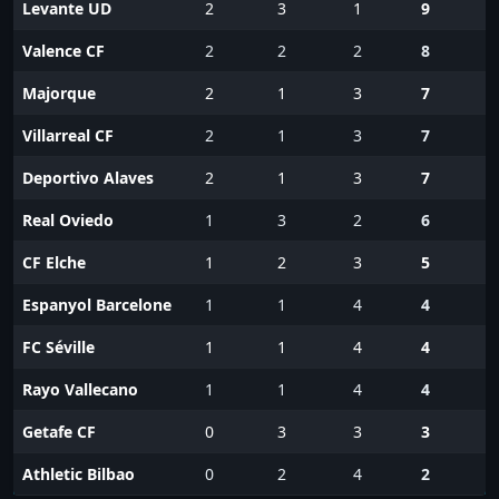
Levante UD
2
3
1
9
Valence CF
2
2
2
8
Majorque
2
1
3
7
Villarreal CF
2
1
3
7
Deportivo Alaves
2
1
3
7
Real Oviedo
1
3
2
6
CF Elche
1
2
3
5
Espanyol Barcelone
1
1
4
4
FC Séville
1
1
4
4
Rayo Vallecano
1
1
4
4
Getafe CF
0
3
3
3
Athletic Bilbao
0
2
4
2