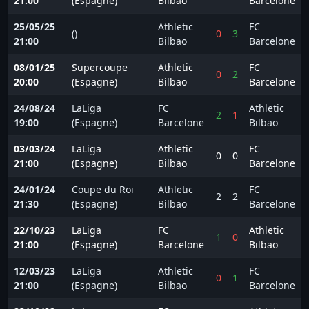
21:00
(Espagne)
Bilbao
Barcelone
25/05/25
Athletic
FC
()
0
3
21:00
Bilbao
Barcelone
08/01/25
Supercoupe
Athletic
FC
0
2
20:00
(Espagne)
Bilbao
Barcelone
24/08/24
LaLiga
FC
Athletic
2
1
19:00
(Espagne)
Barcelone
Bilbao
03/03/24
LaLiga
Athletic
FC
0
0
21:00
(Espagne)
Bilbao
Barcelone
24/01/24
Coupe du Roi
Athletic
FC
2
2
21:30
(Espagne)
Bilbao
Barcelone
22/10/23
LaLiga
FC
Athletic
1
0
21:00
(Espagne)
Barcelone
Bilbao
12/03/23
LaLiga
Athletic
FC
0
1
21:00
(Espagne)
Bilbao
Barcelone