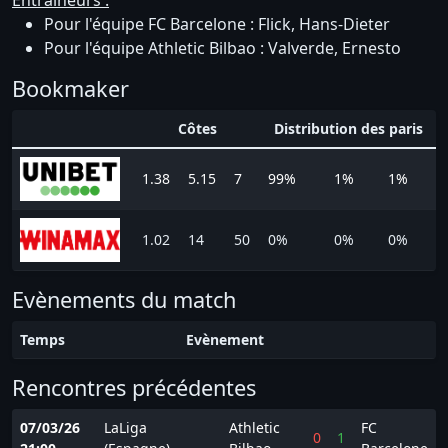
Entraineurs :
Pour l'équipe FC Barcelone : Flick, Hans-Dieter
Pour l'équipe Athletic Bilbao : Valverde, Ernesto
Bookmaker
Côtes
Distribution des paris
1.38
5.15
7
99%
1%
1%
1.02
14
50
0%
0%
0%
Evènements du match
Temps
Evènement
Rencontres précédentes
07/03/26
LaLiga
Athletic
FC
0
1