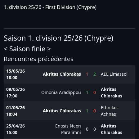
1. division 25/26 - First Division
(
Chypre
)
Saison 1. division 25/26 (Chypre)
< Saison finie >
Rencontres précédentes
15/05/26
Akritas Chlorakas
1
2
AEL Limassol
18:00
09/05/26
Akritas
Omonia Aradippou
1
0
17:00
Chlorakas
01/05/26
Ethnikos
Akritas Chlorakas
1
0
18:04
Achnas
25/04/26
Enosis Neon
Akritas
0
0
15:00
Paralimni
Chlorakas