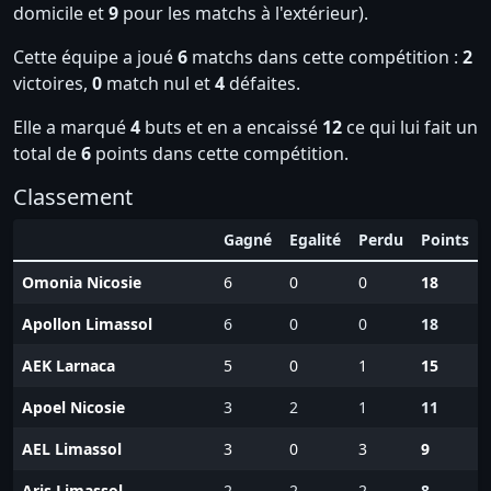
domicile et
9
pour les matchs à l'extérieur).
Cette équipe a joué
6
matchs dans cette compétition :
2
victoires,
0
match nul et
4
défaites.
Elle a marqué
4
buts et en a encaissé
12
ce qui lui fait un
total de
6
points dans cette compétition.
Classement
Gagné
Egalité
Perdu
Points
Omonia Nicosie
6
0
0
18
Apollon Limassol
6
0
0
18
AEK Larnaca
5
0
1
15
Apoel Nicosie
3
2
1
11
AEL Limassol
3
0
3
9
Aris Limassol
2
2
2
8