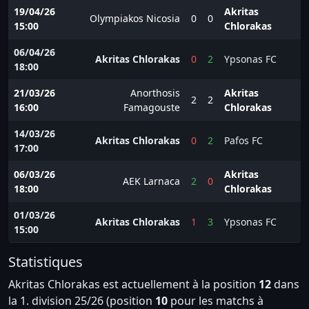
19/04/26
Akritas
Olympiakos Nicosia
0
0
15:00
Chlorakas
06/04/26
Akritas Chlorakas
0
2
Ypsonas FC
18:00
21/03/26
Anorthosis
Akritas
2
2
16:00
Famagouste
Chlorakas
14/03/26
Akritas Chlorakas
0
2
Pafos FC
17:00
06/03/26
Akritas
AEK Larnaca
2
0
18:00
Chlorakas
01/03/26
Akritas Chlorakas
1
3
Ypsonas FC
15:00
Statistiques
Akritas Chlorakas est actuellement à la position
12
dans
la 1. division 25/26 (position
10
pour les matchs à