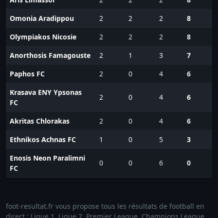
Omonia Aradippou
2
2
2
8
Olympiakos Nicosie
2
2
2
8
Anorthosis Famagouste
2
1
3
7
Paphos FC
2
0
4
6
Krasava ENY Ypsonas
2
0
4
6
FC
Akritas Chlorakas
2
0
4
6
Ethnikos Achnas FC
1
0
5
3
Enosis Neon Paralimni
0
0
6
0
FC
foot-resultat.fr vous propose tous les résultats de football en
direct : Ligue 1, Ligue 2, Premier League, Champions League,