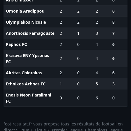
Omonia Aradippou
2
2
2
8
Olympiakos Nicosie
2
2
2
8
Anorthosis Famagouste
2
1
3
7
Paphos FC
2
0
4
6
Krasava ENY Ypsonas
2
0
4
6
FC
Akritas Chlorakas
2
0
4
6
Ethnikos Achnas FC
1
0
5
3
Enosis Neon Paralimni
0
0
6
0
FC
foot-resultat.fr vous propose tous les résultats de football en
direct : Ligue 1, Ligue 2, Premier League, Champions League,