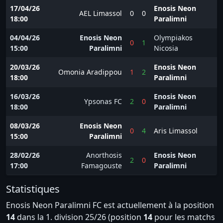
17/04/26
Enosis Neon
AEL Limassol
0
0
18:00
Paralimni
04/04/26
Enosis Neon
Olympiakos
0
1
15:00
Paralimni
Nicosia
20/03/26
Enosis Neon
Omonia Aradippou
1
2
18:00
Paralimni
16/03/26
Enosis Neon
Ypsonas FC
2
0
18:00
Paralimni
08/03/26
Enosis Neon
0
4
Aris Limassol
15:00
Paralimni
28/02/26
Anorthosis
Enosis Neon
2
0
17:00
Famagouste
Paralimni
Statistiques
Enosis Neon Paralimni FC est actuellement à la position
14
dans la 1. division 25/26 (position
14
pour les matchs