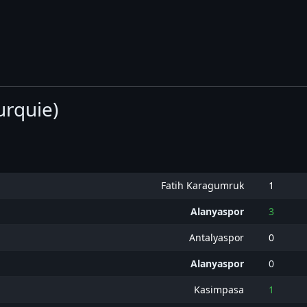
urquie)
Fatih Karagumruk
1
Alanyaspor
3
Antalyaspor
0
Alanyaspor
0
Kasimpasa
1