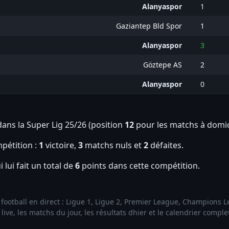
Alanyaspor
1
Gaziantep Bld Spor
1
Alanyaspor
3
Göztepe AS
2
Alanyaspor
0
ans la Super Lig 25/26 (position
12
pour les matchs à domic
pétition :
1
victoire,
3
matchs nuls et
2
défaites.
 lui fait un total de
6
points dans cette compétition.
de football en direct : Ligue 1, Ligue 2, Premier League, Champions
ive, les matchs du jour, les résultats dhier et le calendrier compl