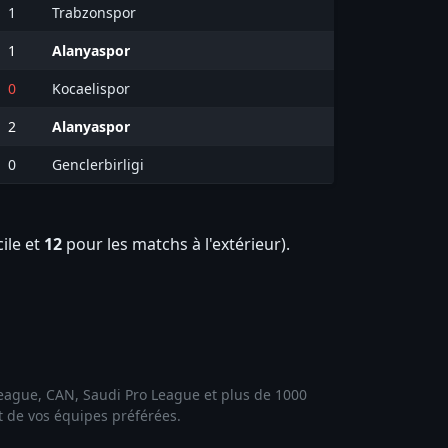
1
Trabzonspor
1
Alanyaspor
0
Kocaelispor
2
Alanyaspor
0
Genclerbirligi
ile et
12
pour les matchs à l'extérieur).
 League, CAN, Saudi Pro League et plus de 1000
et de vos équipes préférées.