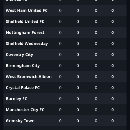
West Ham United FC
0
0
0
0
Sheffield United FC
0
0
0
0
Nottingham Forest
0
0
0
0
Sheffield Wednesday
0
0
0
0
Coventry City
0
0
0
0
Birmingham City
0
0
0
0
West Bromwich Albion
0
0
0
0
Crystal Palace FC
0
0
0
0
Burnley FC
0
0
0
0
Manchester City FC
0
0
0
0
Grimsby Town
0
0
0
0