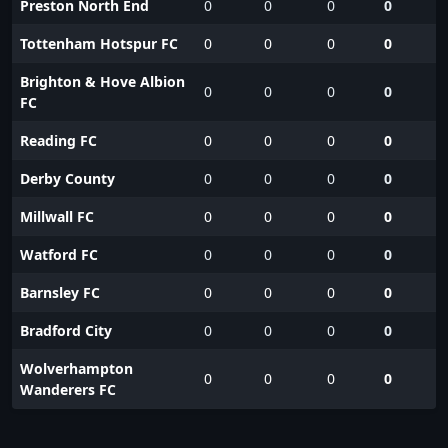
Preston North End
0
0
0
0
Tottenham Hotspur FC
0
0
0
0
Brighton & Hove Albion
0
0
0
0
FC
Reading FC
0
0
0
0
Derby County
0
0
0
0
Millwall FC
0
0
0
0
Watford FC
0
0
0
0
Barnsley FC
0
0
0
0
Bradford City
0
0
0
0
Wolverhampton
0
0
0
0
Wanderers FC