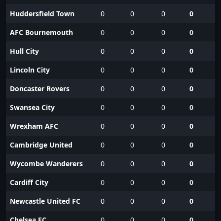
Huddersfield Town
0
0
0
0
AFC Bournemouth
0
0
0
0
Hull City
0
0
0
0
Lincoln City
0
0
0
0
Doncaster Rovers
0
0
0
0
Swansea City
0
0
0
0
Wrexham AFC
0
0
0
0
Cambridge United
0
0
0
0
Wycombe Wanderers
0
0
0
0
Cardiff City
0
0
0
0
Newcastle United FC
0
0
0
0
Chelsea FC
0
0
0
0