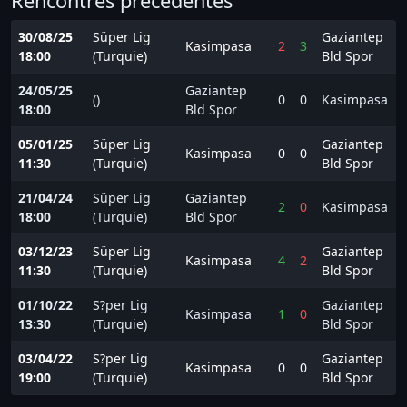
Rencontres précédentes
30/08/25
Süper Lig
Gaziantep
Kasimpasa
2
3
18:00
(Turquie)
Bld Spor
24/05/25
Gaziantep
()
0
0
Kasimpasa
18:00
Bld Spor
05/01/25
Süper Lig
Gaziantep
Kasimpasa
0
0
11:30
(Turquie)
Bld Spor
21/04/24
Süper Lig
Gaziantep
2
0
Kasimpasa
18:00
(Turquie)
Bld Spor
03/12/23
Süper Lig
Gaziantep
Kasimpasa
4
2
11:30
(Turquie)
Bld Spor
01/10/22
S?per Lig
Gaziantep
Kasimpasa
1
0
13:30
(Turquie)
Bld Spor
03/04/22
S?per Lig
Gaziantep
Kasimpasa
0
0
19:00
(Turquie)
Bld Spor