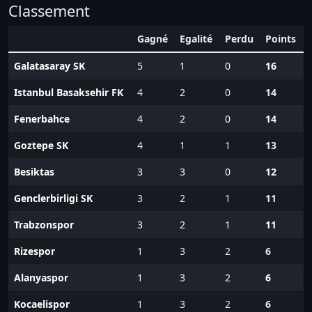
Classement
Gagné
Egalité
Perdu
Points
Galatasaray SK
5
1
0
16
Istanbul Basaksehir FK
4
2
0
14
Fenerbahce
4
2
0
14
Goztepe SK
4
1
1
13
Besiktas
3
3
0
12
Genclerbirligi SK
3
2
1
11
Trabzonspor
3
2
1
11
Rizespor
1
3
2
6
Alanyaspor
1
3
2
6
Kocaelispor
1
3
2
6