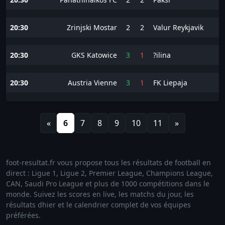
20:30
Zrinjski Mostar
2
2
Valur Reykjavik
20:30
GKS Katowice
3
1
?ilina
20:30
Austria Vienne
3
1
FK Liepaja
«
6
7
8
9
10
11
»
foot-resultat.fr vous propose tous les résultats de football en
direct : Ligue 1, Ligue 2, Premier League, Champions League,
CAN, Saudi Pro League et plus de 1000 compétitions dans le
monde. Suivez les scores en live, les matchs du jour, les
résultats dhier et le calendrier complet de vos équipes
préférées.