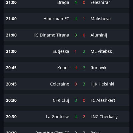
21:00
Braga
4
0
?elezni?ar
21:00
Hibernian FC
4
1
Malisheva
21:00
KS Dinamo Tirana
3
0
Aluminij
21:00
Sutjeska
1
2
ML Vitebsk
20:45
Koper
4
7
Runavik
20:45
Coleraine
0
3
HJK Helsinki
20:30
CFR Cluj
3
0
FC Alashkert
20:30
La Gantoise
4
2
LNZ Cherkasy
20:30
Panathinaïkos FC
2
2
Paksi