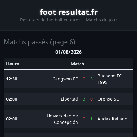
foot-resultat.fr
Résultats de football en direct - Matchs du jour
Matchs passés (page 6)
01/08/2026
Heure
Match
Bucheon FC
12:30
Gangwon FC
0
3
1995
02:00
Libertad
3
0
Orense SC
Universidad de
02:00
0
1
Audax Italiano
Concepción