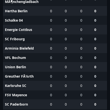
MÃ¶nchengladbach
Hertha Berlin
0
0
0
0
Schalke 04
0
0
0
0
Energie Cottbus
0
0
0
0
SC Fribourg
0
0
0
0
Arminia Bielefeld
0
0
0
0
VFL Bochum
0
0
0
0
Union Berlin
0
0
0
0
Greuther FÃ¼rth
0
0
0
0
Karlsruhe SC
0
0
0
0
FSV Mayence
0
0
0
0
SC Paderborn
0
0
0
0