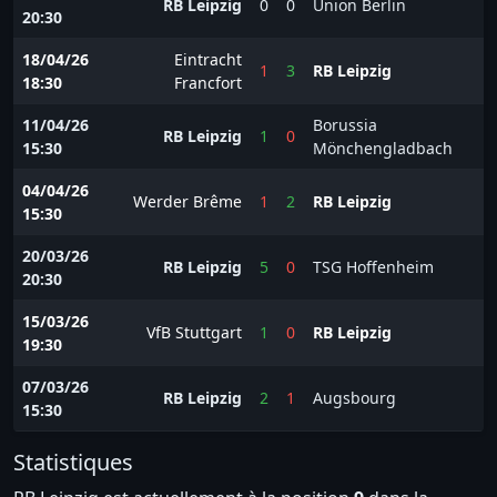
RB Leipzig
0
0
Union Berlin
20:30
18/04/26
Eintracht
1
3
RB Leipzig
18:30
Francfort
11/04/26
Borussia
RB Leipzig
1
0
15:30
Mönchengladbach
04/04/26
Werder Brême
1
2
RB Leipzig
15:30
20/03/26
RB Leipzig
5
0
TSG Hoffenheim
20:30
15/03/26
VfB Stuttgart
1
0
RB Leipzig
19:30
07/03/26
RB Leipzig
2
1
Augsbourg
15:30
Statistiques