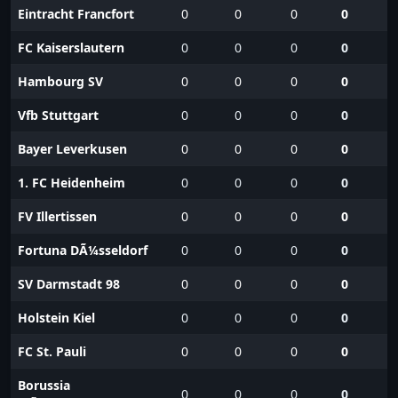
Eintracht Francfort
0
0
0
0
FC Kaiserslautern
0
0
0
0
Hambourg SV
0
0
0
0
Vfb Stuttgart
0
0
0
0
Bayer Leverkusen
0
0
0
0
1. FC Heidenheim
0
0
0
0
FV Illertissen
0
0
0
0
Fortuna DÃ¼sseldorf
0
0
0
0
SV Darmstadt 98
0
0
0
0
Holstein Kiel
0
0
0
0
FC St. Pauli
0
0
0
0
Borussia
0
0
0
0