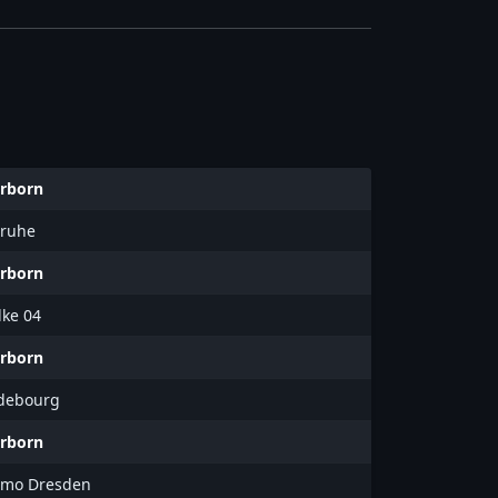
rborn
sruhe
rborn
lke 04
rborn
debourg
rborn
mo Dresden