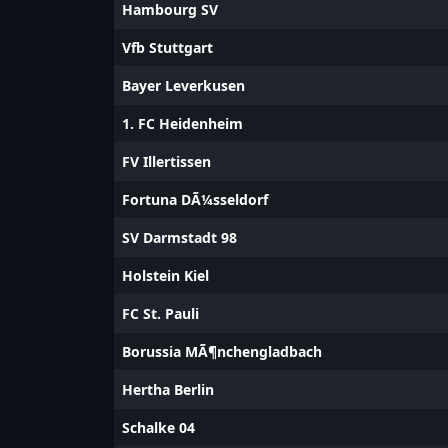
Hambourg SV
Vfb Stuttgart
Bayer Leverkusen
1. FC Heidenheim
FV Illertissen
Fortuna DÃ¼sseldorf
SV Darmstadt 98
Holstein Kiel
FC St. Pauli
Borussia MÃ¶nchengladbach
Hertha Berlin
Schalke 04