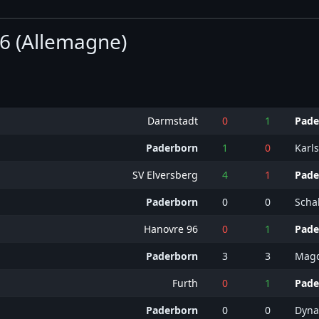
26 (Allemagne)
Darmstadt
0
1
Pade
Paderborn
1
0
Karl
SV Elversberg
4
1
Pade
Paderborn
0
0
Scha
Hanovre 96
0
1
Pade
Paderborn
3
3
Mag
Furth
0
1
Pade
Paderborn
0
0
Dyna