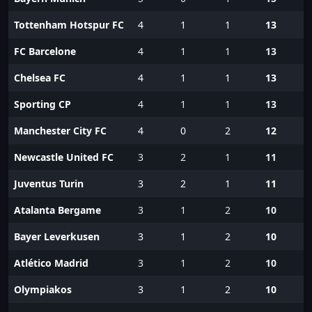
Tottenham Hotspur FC
4
1
1
13
FC Barcelone
4
1
1
13
Chelsea FC
4
1
1
13
Sporting CP
4
1
1
13
Manchester City FC
4
0
2
12
Newcastle United FC
3
2
1
11
Juventus Turin
3
2
1
11
Atalanta Bergame
3
1
2
10
Bayer Leverkusen
3
1
2
10
Atlético Madrid
3
1
2
10
Olympiakos
3
1
2
10