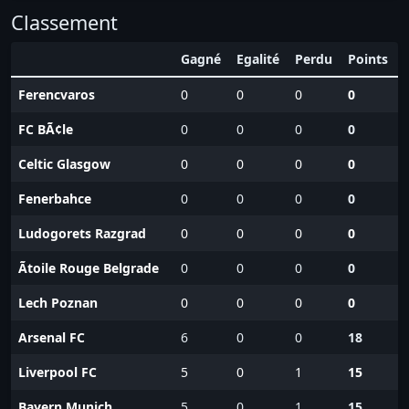
Classement
Gagné
Egalité
Perdu
Points
Ferencvaros
0
0
0
0
FC BÃ¢le
0
0
0
0
Celtic Glasgow
0
0
0
0
Fenerbahce
0
0
0
0
Ludogorets Razgrad
0
0
0
0
Ãtoile Rouge Belgrade
0
0
0
0
Lech Poznan
0
0
0
0
Arsenal FC
6
0
0
18
Liverpool FC
5
0
1
15
Bayern Munich
5
0
1
15