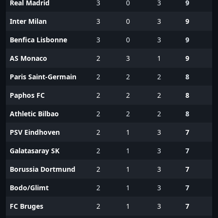
Real Madrid
3
0
3
9
Inter Milan
3
0
3
9
Benfica Lisbonne
3
0
3
9
AS Monaco
2
3
1
9
Paris Saint-Germain
2
2
2
8
Paphos FC
2
2
2
8
Athletic Bilbao
2
2
2
8
PSV Eindhoven
2
1
3
7
Galatasaray SK
2
1
3
7
Borussia Dortmund
2
1
3
7
Bodo/Glimt
2
1
3
7
FC Bruges
2
1
3
7