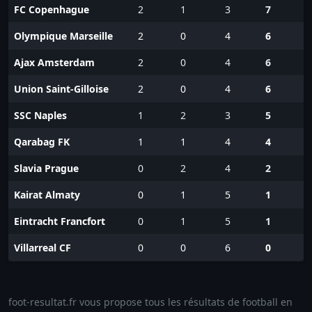
FC Copenhague
2
1
3
7
Olympique Marseille
2
0
4
6
Ajax Amsterdam
2
0
4
6
Union Saint-Gilloise
2
0
4
6
SSC Naples
1
2
3
5
Qarabag FK
1
1
4
4
Slavia Prague
0
2
4
2
Kairat Almaty
0
1
5
1
Eintracht Francfort
0
1
5
1
Villarreal CF
0
0
6
0
foot-resultat.fr vous propose tous les résultats de football en