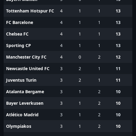
Tottenham Hotspur FC
4
1
1
13
FC Barcelone
4
1
1
13
Chelsea FC
4
1
1
13
Sporting CP
4
1
1
13
Manchester City FC
4
0
2
12
Newcastle United FC
3
2
1
11
Juventus Turin
3
2
1
11
Atalanta Bergame
3
1
2
10
Bayer Leverkusen
3
1
2
10
Atlético Madrid
3
1
2
10
Olympiakos
3
1
2
10