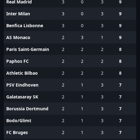
Real Madrid
3
0
3
9
Inter Milan
3
0
3
9
Benfica Lisbonne
3
0
3
9
AS Monaco
2
3
1
9
Paris Saint-Germain
2
2
2
8
Paphos FC
2
2
2
8
Athletic Bilbao
2
2
2
8
PSV Eindhoven
2
1
3
7
Galatasaray SK
2
1
3
7
Borussia Dortmund
2
1
3
7
Bodo/Glimt
2
1
3
7
FC Bruges
2
1
3
7