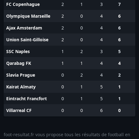
FC Copenhague
2
1
3
7
Olympique Marseille
2
0
4
6
Ajax Amsterdam
2
0
4
6
Union Saint-Gilloise
2
0
4
6
SSC Naples
1
2
3
5
Qarabag FK
1
1
4
4
Slavia Prague
0
2
4
2
Kairat Almaty
0
1
5
1
Eintracht Francfort
0
1
5
1
Villarreal CF
0
0
6
0
foot-resultat.fr vous propose tous les résultats de football en