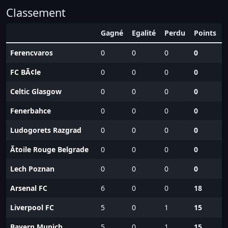
Classement
Gagné
Egalité
Perdu
Points
Ferencvaros
0
0
0
0
FC BÃ¢le
0
0
0
0
Celtic Glasgow
0
0
0
0
Fenerbahce
0
0
0
0
Ludogorets Razgrad
0
0
0
0
Ãtoile Rouge Belgrade
0
0
0
0
Lech Poznan
0
0
0
0
Arsenal FC
6
0
0
18
Liverpool FC
5
0
1
15
Bayern Munich
5
0
1
15