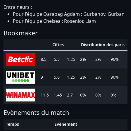
Entraineurs :
Pour l'équipe Qarabag Agdam : Gurbanov, Gurban
Pour l'équipe Chelsea : Rosenior, Liam
Bookmaker
Côtes
Distribution des paris
8.5
5.5
1.25
2%
2%
96%
9
5.6
1.25
2%
2%
96%
11.5
1.45
2.7
0%
0%
0%
Evènements du match
Temps
Evènement