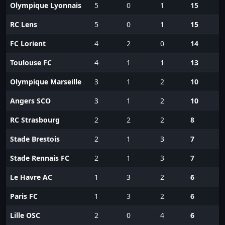
Olympique Lyonnais
5
0
1
15
RC Lens
5
0
1
15
FC Lorient
4
2
0
14
Toulouse FC
4
1
1
13
Olympique Marseille
3
1
2
10
Angers SCO
3
1
2
10
RC Strasbourg
2
2
2
8
Stade Brestois
2
1
3
7
Stade Rennais FC
2
1
3
7
Le Havre AC
1
3
2
6
Paris FC
1
3
2
6
Lille OSC
2
0
4
6